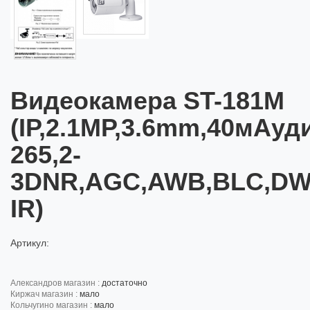
Видеокамера ST-181M
(IP,2.1MP,3.6mm,40мАуд
265,2-
3DNR,AGC,AWB,BLC,DW
IR)
Артикул:
александров магазин :
достаточно
киржач магазин :
мало
кольчугино магазин :
мало