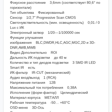
Фокусное расстояние 3,6mm (соответствует 80,6° по
горизонтали)
Тип объектива Фиксированный
Сенсор 1/2,7" Progressive Scan CMOS
Светочувствительность (мин. освещенность) 0,01 / 0
Lux с ИК
Электронный затвор 1/20---1/100000 сек
Функции улучшения
изображения BLC,DWDR,HLC,AGC,MGC,2D и 3D-
DNR,AWB,MWB
Видео.Дополнительно ROI
Дальность ИК подсветки до 40 м
Количество и тип диодов подсветки 3 SMD IR LED
Smart IR есть
ИК-фильтр IR-CUT (механический)
Аудио вход/выход 1 (RCA)
Напряжение питания 12В
Максимальный ток потребления 0,38А
Исполнение (форм-фактор) Цилиндрический
Материал корпуса МЕТАЛЛ
Рабочая температура -50… +60°С
OSD-меню 3D-Ось