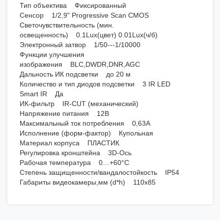
Тип объектива Фиксированный
Сенсор 1/2,9" Progressive Scan CMOS
Светочувствительность (мин.
освещенность) 0.1Lux(цвет) 0.01Lux(ч/б)
Электронный затвор 1/50---1/10000
Функции улучшения
изображения BLC,DWDR,DNR,AGC
Дальность ИК подсветки до 20 м
Количество и тип диодов подсветки 3 IR LED
Smart IR Да
ИК-фильтр IR-CUT (механический)
Напряжение питания 12В
Максимальный ток потребления 0,63А
Исполнение (форм-фактор) Купольная
Материал корпуса ПЛАСТИК
Регулировка кронштейна 3D-Ось
Рабочая температура 0…+60°С
Степень защищенности/вандалостойкость IP54
Габариты видеокамеры,мм (d*h) 110х85