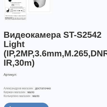
Видеокамера ST-S2542
Light
(IP,2MP,3.6mm,M.265,D
IR,30m)
Артикул:
александров магазин :
достаточно
киржач магазин :
мало
кольчугино магазин :
мало