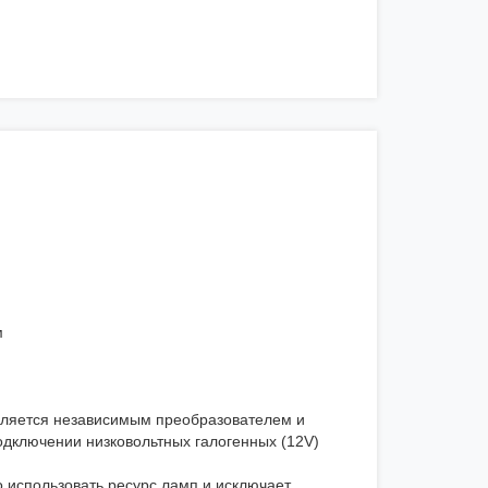
м
ляется независимым преобразователем и
одключении низковольтных галогенных (12V)
использовать ресурс ламп и исключает