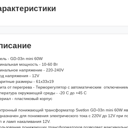
арактеристики
писание
ель - GD-03n mini 60W
инальная мощность - 10-60 Вт
инальное напряжение - 220-240V
од напряжения - 12V
аритные размеры - 61х33х19
ита от перегрева - Терморегулятор с автоматическим отключение
пература окружающей среды - -20 С до +45 С
ериал - пластиковый корпус
ктронный понижающий трансформатор Svetlon GD-03n mini 60W яв
дназначен для понижения электрического тока с 220V до 12V при п
п и ламп накаливания 12V.
ользование понижающих трансформаторов позволяет максимально 