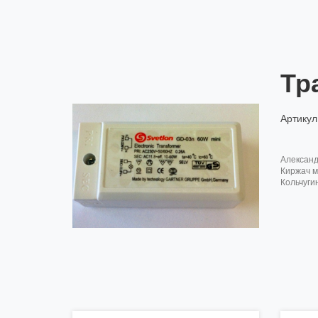
Тр
Артикул
алексан
киржач м
кольчуги