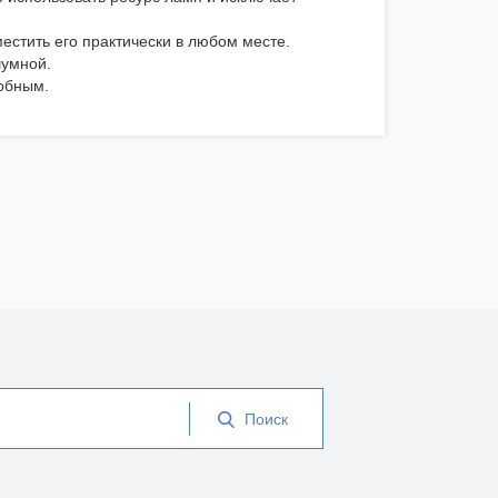
стить его практически в любом месте.
шумной.
обным.