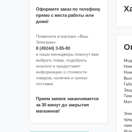
Х
Оформите заказ по телефону
прямо с места работы или
дома!
Позвоните в магазин «Ваш
Электрик»
О
8 (49244) 3-85-80
и наши менеджеры помогут вам
выбрать товар, подобрать
Мод
аналоги и предоставят
Ном
информацию о стоимости
Ном
товаров, наличии и сроках
Вых
поставки.
Габ
Защ
Тем
Прием заявок заканчивается
Мат
за 30 минут до закрытия
магазинов!
Эле
пре
лам
Исп