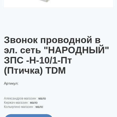
Звонок проводной в
эл. сеть "НАРОДНЫЙ"
ЗПС -Н-10/1-Пт
(Птичка) TDM
Артикул:
александров магазин :
мало
киржач магазин :
мало
кольчугино магазин :
мало